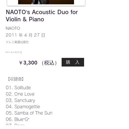
NAOTO’s Acoustic Duo for
Violin & Piano
NAOTO
2011 年 4 月 27 日
ドレミ楽譜出版社
2011 年 4 月 27 日
￥3,300 （税込）
購 入
【収録曲】
01. Solitude
02. One Love
03. Sanctuary
04. Spamogettie
05. Samba of The Sun
06. Blue‘G’
07. Dear