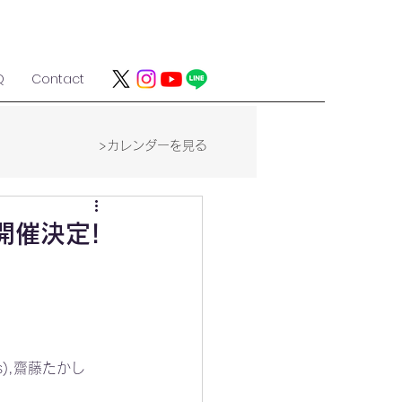
Q
Contact
>カレンダーを見る
- 開催決定!
ass),齋藤たかし