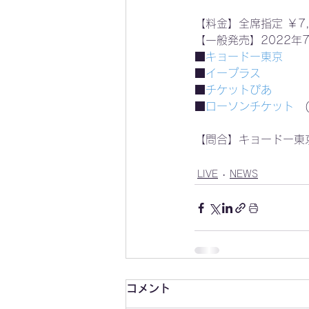
【料金】全席指定 ￥7,
【一般発売】2022年7月
■
キョードー東京
■
イープラス
■
チケットぴあ
■
ローソンチケット
　
【問合】キョードー東京 TE
LIVE
NEWS
コメント