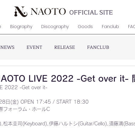
OFFICIAL SITE
e
Biography
Discography
Goods
Fanclub
FA
NEWS
EVENT
RELEASE
FANCLUB
AOTO LIVE 2022 -Get over it
022 -Get over it-
(金) OPEN 17:45 / START 18:30
際フォーラム・ホールC
),松本圭司(Keyboard),伊藤ハルトシ(Guitar/Cello),須藤満(B