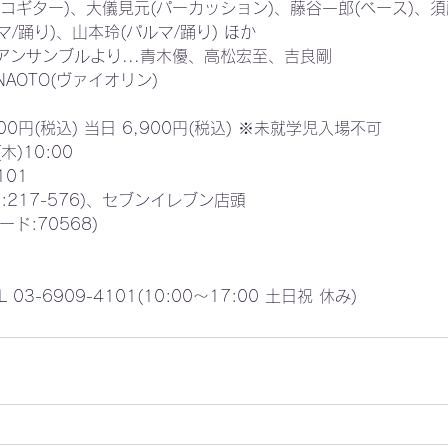
ギター)、大儀見元(パーカッション)、藤谷一郎(ベース)、須
マ/踊り)、山本玲(パルマ/踊り) ほか
アンサンブルより...青木優、高松宏至、吉良剛
AOTO(ヴァイオリン)
0円(税込) 当日 6,900円(税込) ※未就学児入場不可
)10:00
101
゙:217-576)、セブンイレブン店頭
コード:70568)
3-6909-4101(10:00〜17:00 土日祝 休み)