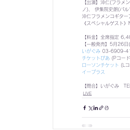
【出演】沖仁(フラメンコ
ノ)、 伊集院史朗(パル
沖仁フラメンコギター
《スペシャルゲスト》N
【料金】全席指定 6,40
【一般発売】5月26日(木
いがぐみ
 03-6909-4
チケットぴあ
 (Pコート
ローソンチケット
 (L
イープラス
【問合】いがぐみ　TEL 0
LIVE