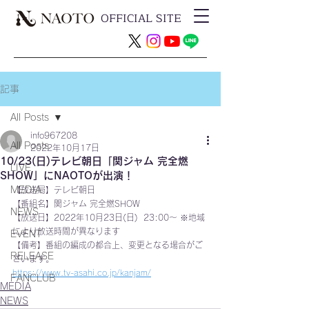
OFFICIAL SITE
記事
All Posts
info967208
All Posts
2022年10月17日
10/23(日)テレビ朝日「関ジャム 完全燃
LIVE
SHOW」にNAOTOが出演！
MEDIA
【放送局】テレビ朝日
【番組名】関ジャム 完全燃SHOW
NEWS
【放送日】2022年10月23日(日)  23:00〜 ※地域
により放送時間が異なります
EVENT
【備考】番組の編成の都合上、変更となる場合がご
RELEASE
ざいます。
https://www.tv-asahi.co.jp/kanjam/
FANCLUB
MEDIA
NEWS