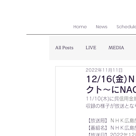
Home
News
Schedul
All Posts
LIVE
MEDIA
2022年11月11日
12/16(
クト～にNA
11/10(木)に呉
信用金
収録の様子が放送とな
【放送局】
ＮＨＫ広島
【番組名】ＮＨＫ広島
【放送日】2022
年12