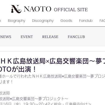
OFFICIAL SITE
e
Biography
Discography
Goods
Fanclub
FA
NEWS
EVENT
RELEASE
FANCLUB
金)ＮＨＫ広島放送局×広島交響楽団～
OTOが出演！
庫ホールで行われた
ＮＨＫ広島放送局×広島交響楽団～夢プロ
ります！
放送局
放送局×広島交響楽団～夢プロジェクト～
月16日（金）19:30～20:42＜総合・広島県内向け＞