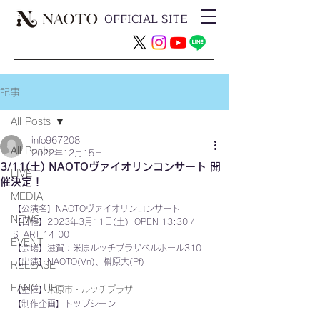
OFFICIAL SITE
記事
All Posts
info967208
All Posts
2022年12月15日
3/11(土) NAOTOヴァイオリンコンサート 開
LIVE
催決定！
MEDIA
【公演名】NAOTOヴァイオリンコンサート
NEWS
【日程】2023年3月11日(土)  OPEN 13:30 / 
START 14:00
EVENT
【会場】滋賀：米原
ルッチプラザベルホール310 
【出演】NAOTO(Vn)、榊原大(Pf)
RELEASE
FANCLUB
【主催】
米原市・ルッチプラザ
【制作企画】トップシーン