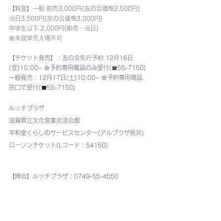
【料金】
一般 前売3,000円(友の会価格2,500円) 
当日3,500円(友の会価格3,000円)
中学生以下 2,000円(前売・当日)
※未就学児入場不可
【チケット発売】：
友の会先行予約 12月16日
(金)10:00~ ※予約専用電話のみ受付(☎55-7150) 
一般発売：12月17日(土)10:00~ ※予約専用電話、
窓口で受付(
☎
55-7150) 
ルッチプラザ
滋賀県立文化産業交流会館
平和堂くらしのサービスセンター(アルプラザ長浜)
ローソンチケット(Lコード：54150)
【問合】ルッチプラザ：
0749-55-4550