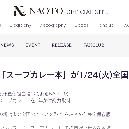
OFFICIAL SITE
e
Biography
Discography
Goods
Fanclub
FA
NEWS
EVENT
RELEASE
FANCLUB
修「スープカレー本」が1/24(火)全
広報宣伝担当理事であるNAOTOが
スープカレー」を1年かけ総力取材！
の新店まで全国のオススメ54件をおさめた完全保存版！
ソウルフード「スープカレー」 その奥深い世界を凝縮！