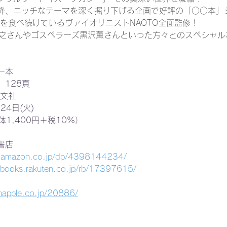
降、ニッチなテーマを深く掘り下げる企画で好評の「○○本」
を食べ続けているヴァイオリニストNAOTO全面監修！
森崎博之さんやゴスペラーズ黒沢薫さんといった方々とのスペシャ
ー本
128頁
昭文社
24日(火)
体1,400円＋税10%）
書店
w.amazon.co.jp/dp/4398144234/
//books.rakuten.co.jp/rb/17397615/
mapple.co.jp/20886/