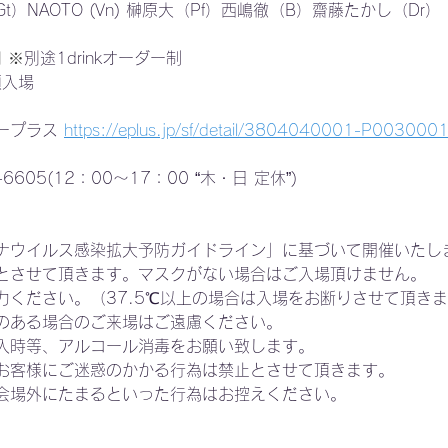
）NAOTO (Vn) 榊原大（Pf）西嶋徹（B）齋藤たかし（Dr）
円 ※
別途1drinkオーダー制  
順入場
ープラス 
https://eplus.jp/sf/detail/3804040001-P003000
01-6605(12：00～17：00 “木・日 定休”) 
ナウイルス感染拡大予防ガイドライン」に基づいて開催いたし
とさせて頂きます。マスクがない場合はご入場頂けません。
力ください。（37.5℃以上の場合は入場をお断りさせて頂き
のある場合のご来場はご遠慮ください。
入時等、アルコール消毒をお願い致します。
お客様にご迷惑のかかる行為は禁止とさせて頂きます。
会場外にたまるといった行為はお控えください。