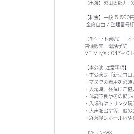
【出演】越田太郎丸（Gt
【料金】
一般 5,500
 全席自由 / 整理番号
【チケット発売】：イ
店頭販売・電話予約
MT Milly’s：047-4
【本公演 注意事項】
・本公演は「新型コロ
・マスクの着用を必須
・入場時、検温にご協
・体調不良やその疑い
・入場時やドリンク購
・大声を出す等、他の
・終演後はホール内や
LIVE
NEWS