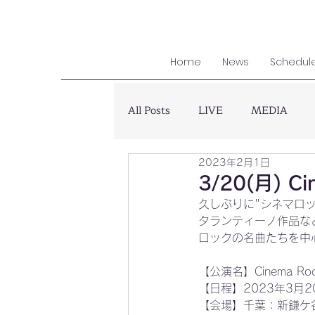
Home
News
Schedul
All Posts
LIVE
MEDIA
2023年2月1日
3/20(月) 
久しぶりに"シネマロッ
タランティーノ作品な
ロックの名曲たちを中
【公演名】Cinema Roc
【日程】2023年3月20日
【会場】千葉：新鎌ケ谷 MT