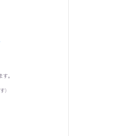
1
ます。
ます）