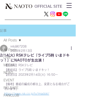
OFFICIAL SITE
記事
All Posts
info967208
All Posts
2023年2月13日
2/14(火) RSKテレビ「ライブ5時 いまドキ
LIVE
ッ！」にNAOTOが生出演！
MEDIA
【放送局】RSKテレビ
【番組名】ライブ5時 いまドキッ！
NEWS
【放送日】2023年2月14日(火) 16:50〜 
EVENT
【備考】番組の編成の都合上、変更となる場合がご
RELEASE
ざいます。
https://www.rsk.co.jp/tv/imadoki/
FANCLUB