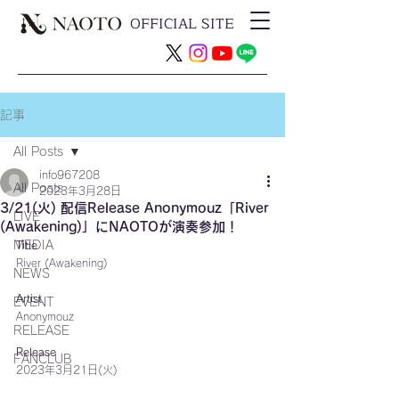
OFFICIAL SITE
記事
All Posts
info967208
All Posts
2023年3月28日
3/21(火) 配信Release Anonymouz「River
LIVE
(Awakening)」にNAOTOが演奏参加！
MEDIA
Title
River (Awakening)
NEWS
Artist
EVENT
Anonymouz
RELEASE
Release
FANCLUB
2023年3月21日(火)