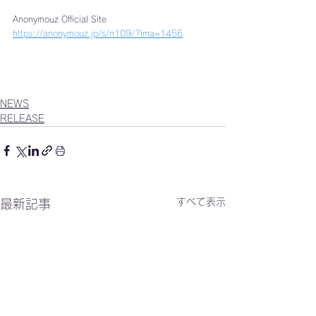
Anonymouz Official Site
https://anonymouz.jp/s/n109/?ima=1456
NEWS
RELEASE
すべて表示
最新記事