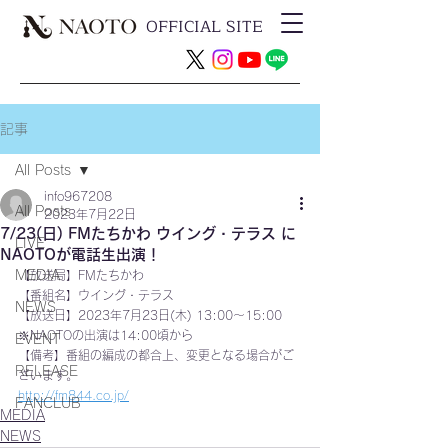
OFFICIAL SITE
記事
All Posts
info967208
All Posts
2023年7月22日
7/23(日) FMたちかわ ウイング・テラス に
LIVE
NAOTOが電話生出演！
MEDIA
【放送局】FMたちかわ
【番組名】ウイング・テラス 
NEWS
【放送日】2023年7月23日(木) 13:00～15:00 
※NAOTOの出演は14:00頃から
EVENT
【備考】番組の編成の都合上、変更となる場合がご
RELEASE
ざいます。
http://fm844.co.jp/
FANCLUB
MEDIA
NEWS