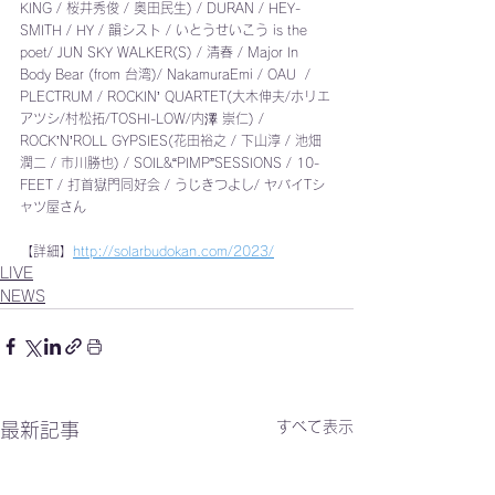
KING / 桜井秀俊 / 奥田民生) / DURAN / HEY-
SMITH / HY / 韻シスト
/ いとうせいこう is the 
poet/ JUN SKY WALKER(S) / 清春 / Major In 
Body Bear (from 台湾)/ NakamuraEmi / OAU 
/ 
PLECTRUM / ROCKINʼ QUARTET(大木伸夫/ホリエ
アツシ/村松拓/TOSHI-LOW/内澤 崇仁)
/ 
ROCKʼNʼROLL GYPSIES(花田裕之 / 下山淳 / 池畑
潤二 / 市川勝也) / SOIL&“PIMP”SESSIONS / 10-
FEET / 打首獄門同好会 / うじきつよし/ ヤバイTシ
ャツ屋さん 
【詳細】
http://solarbudokan.com/2023/
LIVE
NEWS
すべて表示
最新記事