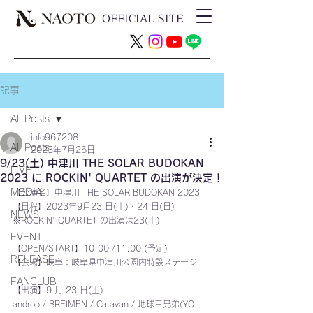
OFFICIAL SITE
記事
All Posts
info967208
All Posts
2023年7月26日
9/23(土) 中津川 THE SOLAR BUDOKAN
LIVE
2023 に ROCKIN' QUARTET の出演が決定！
MEDIA
【公演名】中津川 THE SOLAR BUDOKAN 2023 
【日程】2023年9月23 日(土)・24 日(日) 
NEWS
※ROCKIN' QUARTET の出演は23(土)
EVENT
【OPEN/START】10:00 /11:00 (予定) 
RELEASE
【会場】岐阜：岐阜県中津川公園内特設ステージ
FANCLUB
【出演】9 月 23 日(土)
androp / BREIMEN / Caravan / 地球三兄弟(YO-