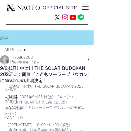
OFFICIAL SITE
記事
All Posts
info967208
All Posts
2023年8月10日
9/24(日) 中津川 THE SOLAR BUDOKAN
LIVE
2023 にて開催「こどもソーラーブドウカン」
にNAOTOの出演決定！
MEDIA
【公演名】中津川 THE SOLAR BUDOKAN 2023 
NEWS
【日程】2023年9月23 日(土)・24 日(日) 
EVENT
※ROCKIN' QUARTET の出演は23(土) 
※NAOTOのこどもソーラーブドウカンへの出演は
RELEASE
24(日)
FANCLUB
【OPEN/START】10:00 /11:00 (予定) 
【会場】岐阜：岐阜県中津川公園内特設ステージ