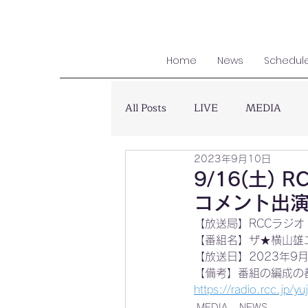
Home
News
Schedul
All Posts
LIVE
MEDIA
2023年9月10日
9/16(土)
コメント出
【放送局】RCCラジオ
【番組名】ザ★横山雄
【放送日】2023年9月16
【備考】番組の編成の
https://radio.rcc.jp/yu
MEDIA
NEWS