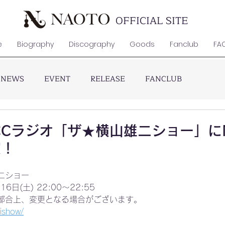
OFFICIAL SITE
e
Biography
Discography
Goods
Fanclub
FA
NEWS
EVENT
RELEASE
FANCLUB
 RCCラジオ「ザ★横山雄二ショー」に
演！
二ショー
日(土) 22:00〜22:55
都合上、変更となる場合がございます。
jishow/