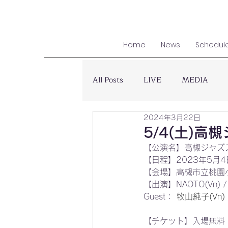
Home
News
Schedul
All Posts
LIVE
MEDIA
2024年3月22日
5/4(土)高
【公演名】高槻ジャズス
【日程】2023年5月4
【会場】高槻市立桃園小学校
【出演】NAOTO(Vn) / m
Guest：
 牧山純子(Vn)
【チケット】入場無料