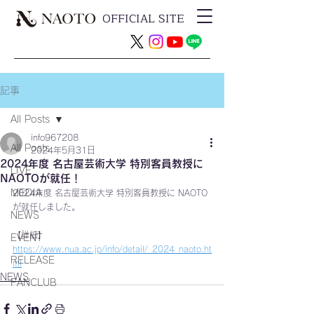
OFFICIAL SITE
記事
All Posts
info967208
All Posts
2024年5月31日
2024年度 名古屋芸術大学 特別客員教授に
LIVE
NAOTOが就任！
MEDIA
2024年度 名古屋芸術大学 特別客員教授に NAOTO
が就任しました。
NEWS
【詳細】
EVENT
https://www.nua.ac.jp/info/detail/_2024_naoto.ht
RELEASE
ml
NEWS
FANCLUB