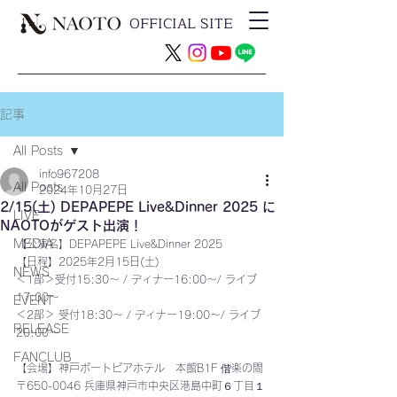
OFFICIAL SITE
記事
All Posts
info967208
All Posts
2024年10月27日
2/15(土) DEPAPEPE Live&Dinner 2025 に
LIVE
NAOTOがゲスト出演！
MEDIA
【公演名】DEPAPEPE Live&Dinner 2025
【日程】2025年2月15日(土)
NEWS
＜1部＞受付15:30〜 / ディナー16:00〜/ ライブ
17:00〜
EVENT
＜2部＞ 受付18:30〜 / ディナー19:00〜/ ライブ
RELEASE
20:00〜
FANCLUB
【会場】神戸ポートピアホテル　本館B1F 偕楽の間
〒650-0046 兵庫県神戸市中央区港島中町６丁目１