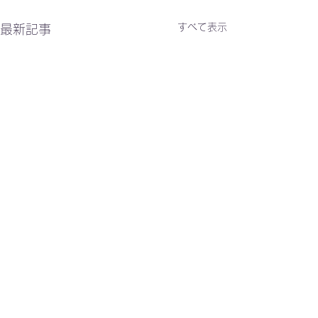
すべて表示
最新記事
10/31(土) NAOTOアコ
9/3(木) NAO
ースティックコンサート
也 LIVE TOUR 
コメント
with榊原大 スペシャルゲ
ナオトインタク
【公演名】NAOTOアコース
【LIVE】NAOTO