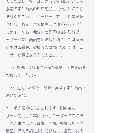
るものとし、弊方は、弊方の負担において交
換前の本件商品の返送を受け（着払いにてお
送りください）、ユーザーに対して代替品を
送付し、数量不足の場合は追加分を送付いた
します。なお、発送した証明のない形態でユ
ーザーが本件商品を返送した場合、当該返送
における紛失、破損等の事故については、ユ
ーザーが責任を負うものとします。
（1）輸送により本件商品が破損、汚損その他
毀損していた場合。
（2）注文した種類・数量と異なる本件商品が
届いた場合。
2.前項の定めにもかかわらず、開封後にユー
ザーが使用した本件商品、ユーザーの責に帰
すべき事由により破損、汚損、毀損した本件
商品、購入手続において弊方より返品・交換